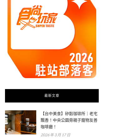
最新文章
【台中美食】矽穀珈琲所｜老宅
飄香！中央公園旁親子寵物友善
咖啡廳！
2026 年 3 月 17 日