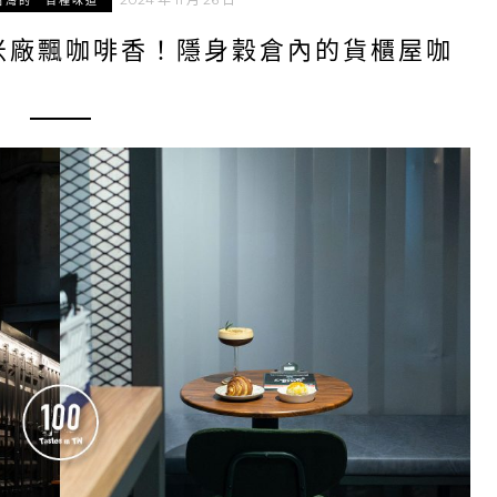
台灣的一百種味道
米廠飄咖啡香！隱身穀倉內的貨櫃屋咖