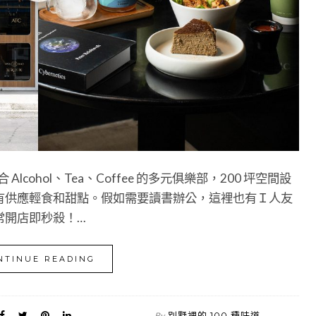
lcohol、Tea、Coffee 的多元俱樂部，200 坪空間設
有供應輕食和甜點。假如需要讀書辦公，這裡也有Ｉ人友
常開店即秒殺！…
NTINUE READING
別墅裡的 100 種味道
By