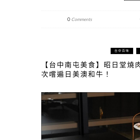
0
Comments
台中百味
【台中南屯美食】昭日堂燒
次嚐遍日美澳和牛！