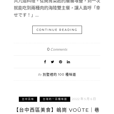
共九道料理。從開胃菜起的層層堆疊，到一次
就能吃到兩種肉的海陸雙主餐，讓人直呼「幸
せです！」…
CONTINUE READING
0
Comments
別墅裡的 100 種味道
By
2022 年 5 月 6 日
台中百味
台灣的一百種味道
【台中西區美食】嵨峝 VOÛTE｜巷