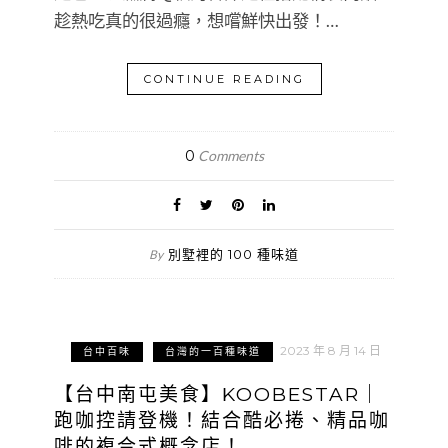
趁熱吃真的很過癮，想嚐鮮快出發！…
CONTINUE READING
0
Comments
別墅裡的 100 種味道
By
2023 年 8 月 14 日
台中百味
台灣的一百種味道
【台中南屯美食】KOOBESTAR｜
跑咖控請登機！結合酷必捲、精品咖
啡的複合式概念店！