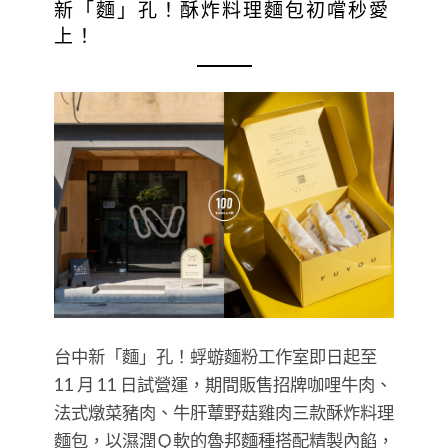
新「麵」孔！酥炸料理麵包初嚐秒愛
上！
台中新「麵」孔！蜉蝣麵粉工作室即日起至
11 月 11 日試營運，期間販售招牌咖哩牛肉、
法式燉菜豬肉、牛肝蕈野菇雞肉三款酥炸料理
麵包，以濕潤Ｑ軟的魯邦麵種搭配精製內餡，