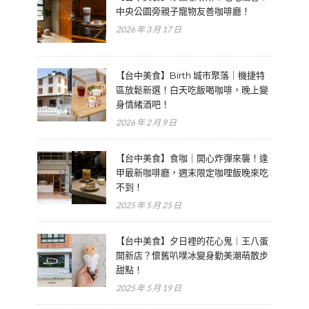
中央公園旁親子寵物友善咖啡廳！
2026 年 3 月 17 日
【台中美食】Birth 城市聚落｜機捷特
區放鬆新選！白天吃飯喝咖啡，晚上變
身情緒酒吧！
2026 年 2 月 9 日
【台中美食】食咖｜開心炸彈來襲！逢
甲最新咖啡廳，週末限定咖哩飯晚來吃
不到！
2025 年 5 月 25 日
【台中美食】夕日裡的花心鬼｜王八蛋
開新店？懷舊叭噗冰變身勤美潮萌散步
甜點！
2025 年 5 月 19 日