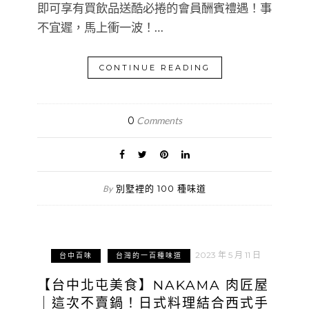
即可享有買飲品送酷必捲的會員酬賓禮遇！事
不宜遲，馬上衝一波！…
CONTINUE READING
0
Comments
別墅裡的 100 種味道
By
2023 年 5 月 11 日
台中百味
台灣的一百種味道
【台中北屯美食】NAKAMA 肉匠屋
｜這次不賣鍋！日式料理結合西式手