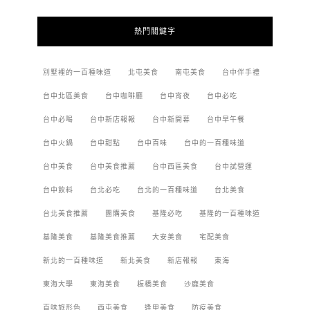
熱門關鍵字
別墅裡的一百種味道
北屯美食
南屯美食
台中伴手禮
台中北區美食
台中咖啡廳
台中宵夜
台中必吃
台中必喝
台中新店報報
台中新開幕
台中早午餐
台中火鍋
台中甜點
台中百味
台中的一百種味道
台中美食
台中美食推薦
台中西區美食
台中試營運
台中飲料
台北必吃
台北的一百種味道
台北美食
台北美食推薦
團購美食
基隆必吃
基隆的一百種味道
基隆美食
基隆美食推薦
大安美食
宅配美食
新北的一百種味道
新北美食
新店報報
東海
東海大學
東海美食
板橋美食
沙鹿美食
百味旅形色
西屯美食
逢甲美食
防疫美食