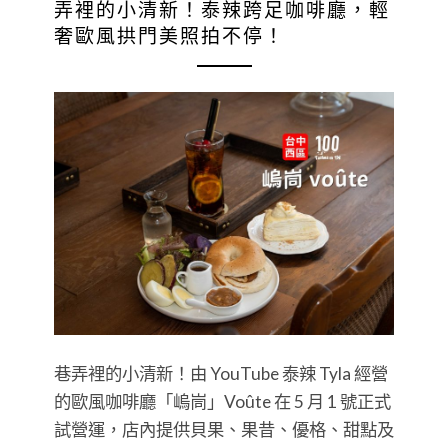
弄裡的小清新！泰辣跨足咖啡廳，輕
奢歐風拱門美照拍不停！
巷弄裡的小清新！由 YouTube 泰辣 Tyla 經營
的歐風咖啡廳「嵨峝」Voûte 在 5 月 1 號正式
試營運，店內提供貝果、果昔、優格、甜點及