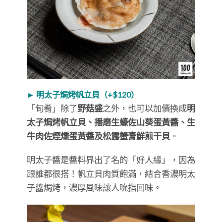
► 明太子焗烤帆立貝（+$120）
「旬肴」除了
野菇盛
之外，也可以加價換成
明
太子焗烤帆立貝、播磨生蠔佐山葵蛋黃醬、生
牛肉佐煙燻蛋黃醬及松露蟹膏鮮煎干貝
。
明太子醬是醬料界出了名的「好人緣」，因為
跟誰都很搭！帆立貝肉質飽滿，結合香濃明太
子醬焗烤，濃厚風味讓人吮指回味。