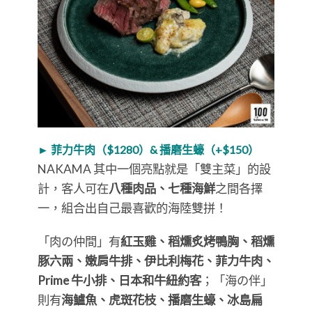
► 菲力牛肉（$1280）& 播磨生蠔（+$150）
NAKAMA 其中一個亮點就是「雙主菜」的設
計，客人可在
八種肉品、七種海鮮
之間各擇
一，組合出自己最喜歡的海陸雙拼！
「肉の仲間」有
紅玉雞、稻燻炙烤鴨胸、稻燻
豚六兩、嫩肩牛排、伊比利梅花、菲力牛肉、
Prime 牛小排、日本和牛紐約客
；「海の伴」
則有
海鱸魚、虎斑花枝、播磨生蠔、冰島扁