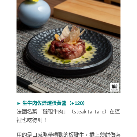
► 生牛肉佐煙燻蛋黃醬（+120）
法國名菜「韃靼牛肉」（steak tartare）在這
裡也吃得到！
用的是口感略帶嚼勁的板腱牛，插上薄餅做裝