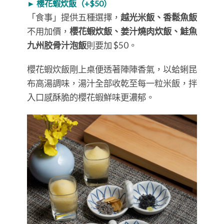
► 櫻花蝦炊飯（+$50）
「食事」提供五種選擇，
越光米飯、香鬆魚飯
不用加價，
櫻花蝦炊飯、姜汁燒肉炊飯、鮭魚
九州胶骨汁泡飯
則要加 $50。
櫻花蝦炊飯剛上桌便透著陣陣香氣，以蛤蜊昆
布高湯調味，湯汁全部收乾至每一粒米飯，拌
入口感酥脆的櫻花蝦鮮味更濃郁。