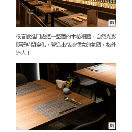
很喜歡進門處這一整面的木格柵牆，自然光影
隨著時間變化，營造出恬淡愜意的氛圍，格外
迷人！