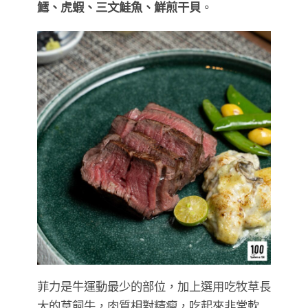
鱈、虎蝦、三文鮭魚、鮮煎干貝
。
菲力是牛運動最少的部位，加上選用吃牧草長
大的草飼牛，肉質相對精瘦，吃起來非常軟