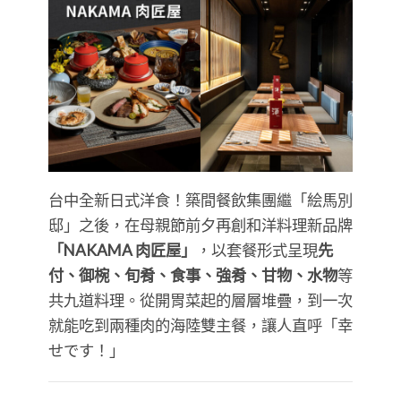
台中全新日式洋食！築間餐飲集團繼「絵馬別
邸」之後，在母親節前夕再創和洋料理新品牌
「NAKAMA 肉匠屋」
，以套餐形式呈現
先
付、御椀、旬肴、食事、強肴、甘物、水物
等
共九道料理。從開胃菜起的層層堆疊，到一次
就能吃到兩種肉的海陸雙主餐，讓人直呼「幸
せです！」