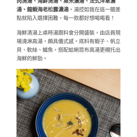
肉清湯、海鮮清湯、粟米濃湯、法式洋蔥濃
湯、龍蝦海老松露濃湯
。湯控如我在這一關差
點就陷入選擇困難，每一款都好想喝喝看！
海鮮清湯上桌時湯跟料會分開盛裝，由店員現
場澆淋高湯，頗具儀式感。底料有蝦子、帆立
貝、軟絲、鱸魚，搭配蛤蜊昆布高湯更襯托出
海鮮的鮮勁。