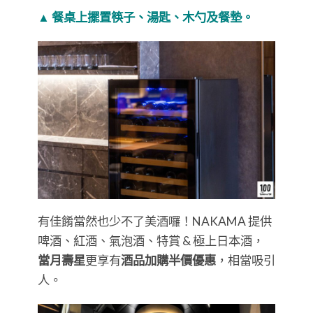
▲ 餐桌上擺置筷子、湯匙、木勺及餐墊。
有佳餚當然也少不了美酒囉！NAKAMA 提供
啤酒、紅酒、氣泡酒、特賞 & 極上日本酒，
當月壽星
更享有
酒品加購半價優惠
，相當吸引
人。