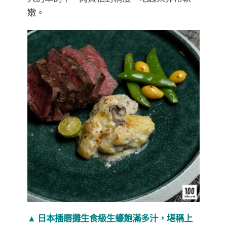
嫩。
▲ 日本播磨攤生食級生蠔飽滿多汁，堪稱上