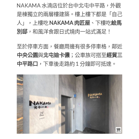
NAKAMA 水湳店位於台中北屯中平路，外觀
是棟獨立的兩層樓建築。樓上樓下都是「自己
人」，上樓吃
NAKAMA 肉匠屋
、下樓吃
絵馬
別邸
，和風洋食跟日式燒肉一站式滿足！
至於停車方面，餐廳周邊有很多停車格，鄰近
中央公園
與
北屯迪卡儂
；公車族可搭至
經貿三
中平路口
，下車後走路約 1 分鐘即可抵達。