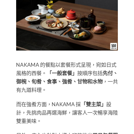
NAKAMA 的餐點以套餐形式呈現，宛如日式
風格的西餐。
「一般套餐」
按順序包括
先付、
御椀、旬肴、食事、強肴、甘物和水物
，一共
有九道料理。
而在強肴方面，NAKAMA 採
「雙主菜」
設
計，先挑肉品再選海鮮，讓客人一次暢享海陸
雙重美味。