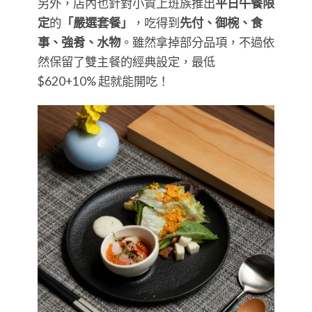
另外，店內也針對小資上班族推出
平日午餐限
定
的
「嚴選套餐」
，吃得到
先付、御椀、食
事、強肴、水物
。雖然拿掉部分品項，不過依
然保留了雙主餐的經典設定，最低
$620+10% 起就能開吃！