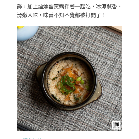
飾，加上煙燻蛋黃醬拌著一起吃，冰涼鹹香、
滑嫩入味，味蕾不知不覺都被打開了！