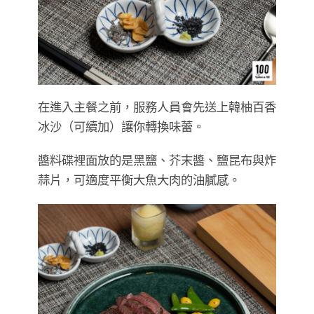
在進入主餐之前，服務人員會先送上韓柚百香
冰沙（可續加）讓你轉換味蕾。
醬料碟裡面放的是黑鹽、芥末醬、鹽昆布與炸
蒜片，可適度平衡大魚大肉的油膩感。