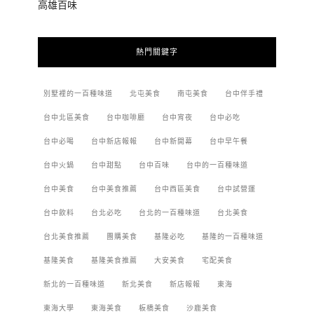
高雄百味
熱門關鍵字
別墅裡的一百種味道
北屯美食
南屯美食
台中伴手禮
台中北區美食
台中咖啡廳
台中宵夜
台中必吃
台中必喝
台中新店報報
台中新開幕
台中早午餐
台中火鍋
台中甜點
台中百味
台中的一百種味道
台中美食
台中美食推薦
台中西區美食
台中試營運
台中飲料
台北必吃
台北的一百種味道
台北美食
台北美食推薦
團購美食
基隆必吃
基隆的一百種味道
基隆美食
基隆美食推薦
大安美食
宅配美食
新北的一百種味道
新北美食
新店報報
東海
東海大學
東海美食
板橋美食
沙鹿美食