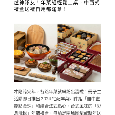
爐神隊友！年菜組輕鬆上桌，中西式
禮盒送禮自用都滿意！
才剛跨完年，各路年菜就紛紛出籠啦！冊子生
活購即日推出 2024 宅配年菜四件組「冊中畫
龍點金珠」和結合法式點心、台式風味的「彩
鳥飛悅」年節禮盒，無論是圍爐團聚或新年送