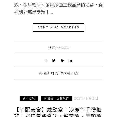
森、金月饗冊、金月序曲三款高顏值禮盒，從
裡到外都是話題！…
CONTINUE READING
0
Comments
別墅裡的 100 種味道
By
2021 年 9 月 2 日
台中百味
台灣的一百種味道
【宅配美食】練勤堂｜沙鹿伴手禮推
薦！老玩意新滋味，蛋黃酥、芋頭酥