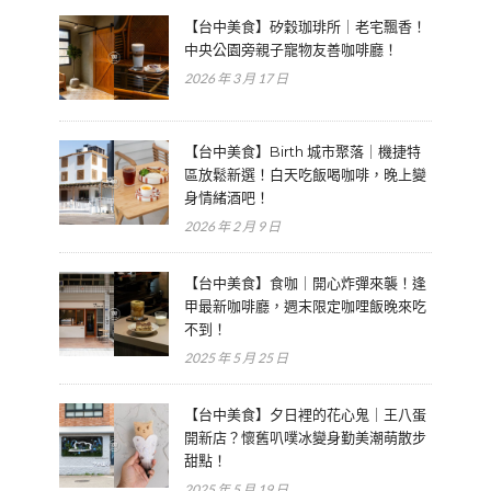
【台中美食】矽穀珈琲所｜老宅飄香！
中央公園旁親子寵物友善咖啡廳！
2026 年 3 月 17 日
【台中美食】Birth 城市聚落｜機捷特
區放鬆新選！白天吃飯喝咖啡，晚上變
身情緒酒吧！
2026 年 2 月 9 日
【台中美食】食咖｜開心炸彈來襲！逢
甲最新咖啡廳，週末限定咖哩飯晚來吃
不到！
2025 年 5 月 25 日
【台中美食】夕日裡的花心鬼｜王八蛋
開新店？懷舊叭噗冰變身勤美潮萌散步
甜點！
2025 年 5 月 19 日