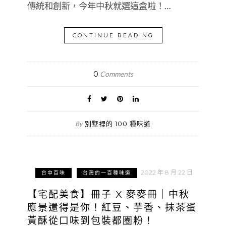
傳統和創新，今年中秋就選這盒啦！…
CONTINUE READING
0
Comments
別墅裡的 100 種味道
By
2022 年 8 月 22 日
台中百味
台灣的一百種味道
【宅配美食】冊子 X 麥麥冊｜中秋
應景還得是你！紅豆、芋香、抹茶蛋
黃酥從口味到包裝都圈粉！