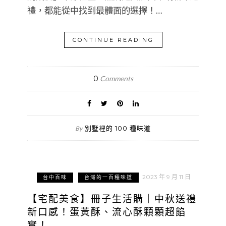
禮，都能從中找到最體面的選擇！…
CONTINUE READING
0
Comments
別墅裡的 100 種味道
By
2023 年 9 月 11 日
台中百味
台灣的一百種味道
【宅配美食】冊子生活購｜中秋送禮
新口感！蛋黃酥、流心酥顆顆超餡
實！