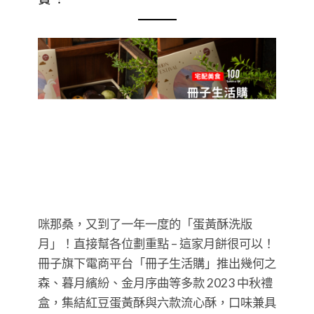
咪那桑，又到了一年一度的「蛋黃酥洗版
月」！直接幫各位劃重點 – 這家月餅很可以！
冊子旗下電商平台「冊子生活購」推出幾何之
森、暮月繽紛、金月序曲等多款 2023 中秋禮
盒，集結紅豆蛋黃酥與六款流心酥，口味兼具