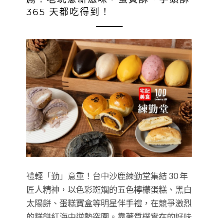
365 天都吃得到！
禮輕「勤」意重！台中沙鹿練勤堂集結 30 年
匠人精神，以色彩斑斕的五色檸檬蛋糕、黑白
太陽餅、蛋糕寶盒等明星伴手禮，在競爭激烈
的糕餅紅海中逆勢突圍。靠著質樸實在的好味