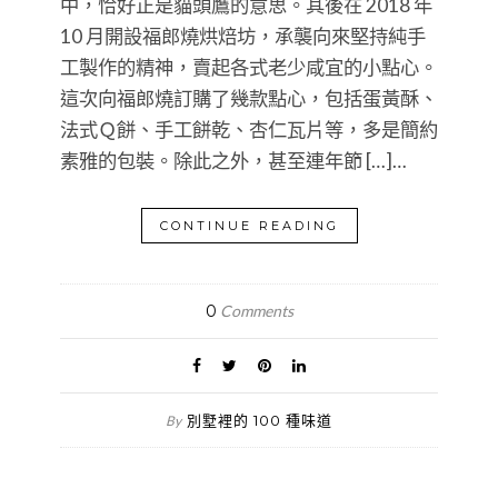
中，恰好正是貓頭鷹的意思。其後在 2018 年
10 月開設福郎燒烘焙坊，承襲向來堅持純手
工製作的精神，賣起各式老少咸宜的小點心。
這次向福郎燒訂購了幾款點心，包括蛋黃酥、
法式Ｑ餅、手工餅乾、杏仁瓦片等，多是簡約
素雅的包裝。除此之外，甚至連年節 […]…
CONTINUE READING
0
Comments
別墅裡的 100 種味道
By