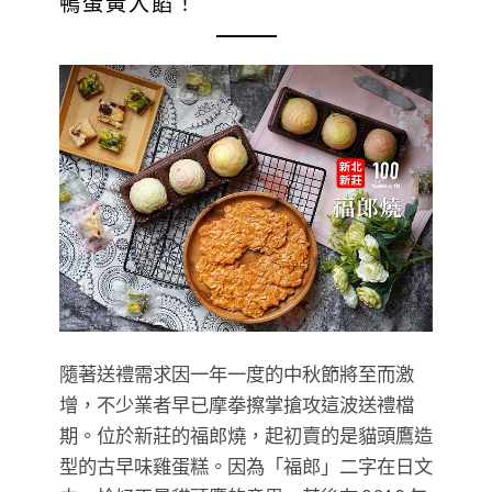
鴨蛋黃入餡！
隨著送禮需求因一年一度的中秋節將至而激
增，不少業者早已摩拳擦掌搶攻這波送禮檔
期。位於新莊的福郎燒，起初賣的是貓頭鷹造
型的古早味雞蛋糕。因為「福郎」二字在日文