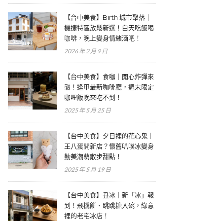
【台中美食】Birth 城市聚落｜
機捷特區放鬆新選！白天吃飯喝
咖啡，晚上變身情緒酒吧！
2026 年 2 月 9 日
【台中美食】食咖｜開心炸彈來
襲！逢甲最新咖啡廳，週末限定
咖哩飯晚來吃不到！
2025 年 5 月 25 日
【台中美食】夕日裡的花心鬼｜
王八蛋開新店？懷舊叭噗冰變身
勤美潮萌散步甜點！
2025 年 5 月 19 日
【台中美食】丑冰｜新「冰」報
到！飛機餅、跳跳糖入碗，綠意
裡的老宅冰店！