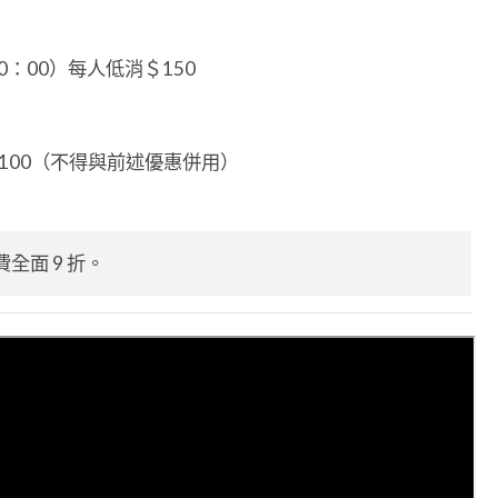
20：00）每人低消＄150
現折＄100（不得與前述優惠併用）
消費全面 9 折。