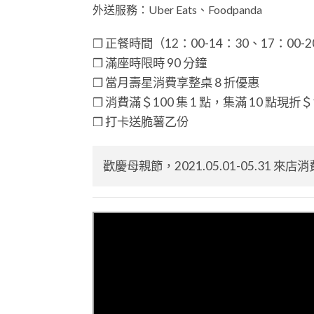
外送服務：Uber Eats、Foodpanda
❒ 正餐時間（12：00-14：30、17：00-
❒ 滿座時限時 90 分鐘
❒ 當月壽星消費享整桌 8 折優惠
❒ 消費滿＄100 集 1 點，集滿 10 點
❒ 打卡送脆薯乙份
歡慶母親節，2021.05.01-05.31 來店