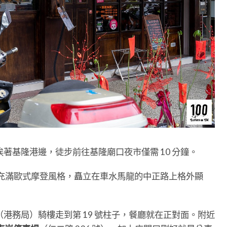
著基隆港邊，徒步前往基隆廟口夜市僅需 10 分鐘。
木頭門面充滿歐式摩登風格，矗立在車水馬龍的中正路上格外顯
港務局）騎樓走到第 19 號柱子，餐廳就在正對面。附近