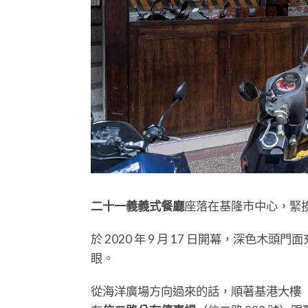
二十一義義式餐廳
座落在基隆市中心，緊挨
於 2020 年 9 月 17 日開幕，深色
眼。
從海洋廣場方向過來的話，順著基港大樓（