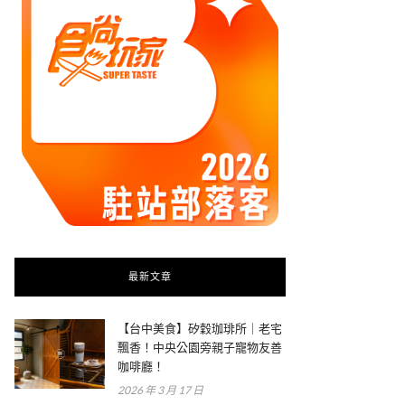
最新文章
【台中美食】矽穀珈琲所｜老宅
飄香！中央公園旁親子寵物友善
咖啡廳！
2026 年 3 月 17 日