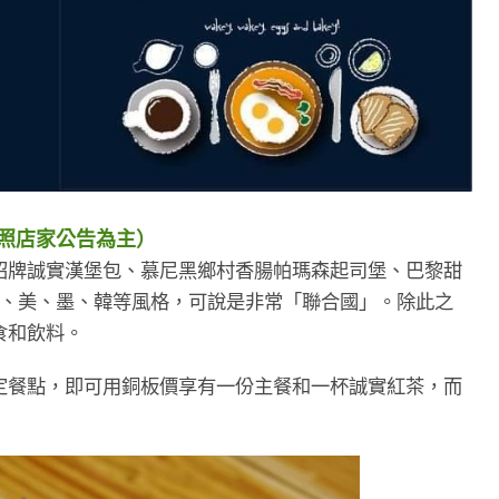
照店家公告為主）
擇，包括招牌誠實漢堡包、慕尼黑鄉村香腸帕瑪森起司堡、巴黎甜
德、美、墨、韓等風格，可說是非常「聯合國」。除此之
食和飲料。
定餐點，即可用銅板價享有一份主餐和一杯誠實紅茶，而