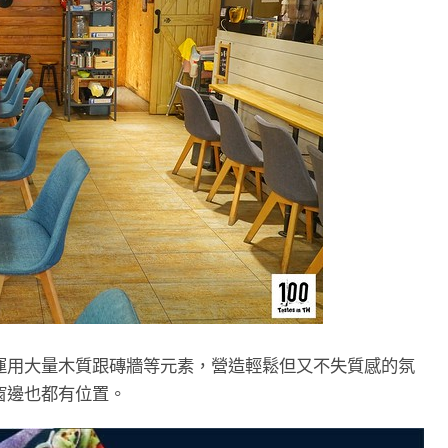
運用大量木質跟磚牆等元素，營造輕鬆但又不失質感的氛
窗邊也都有位置。