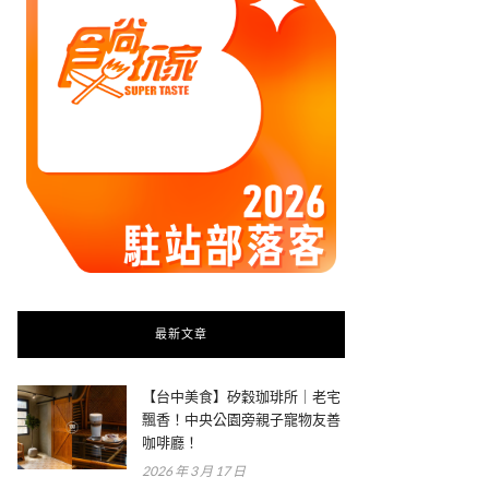
最新文章
【台中美食】矽穀珈琲所｜老宅
飄香！中央公園旁親子寵物友善
咖啡廳！
2026 年 3 月 17 日