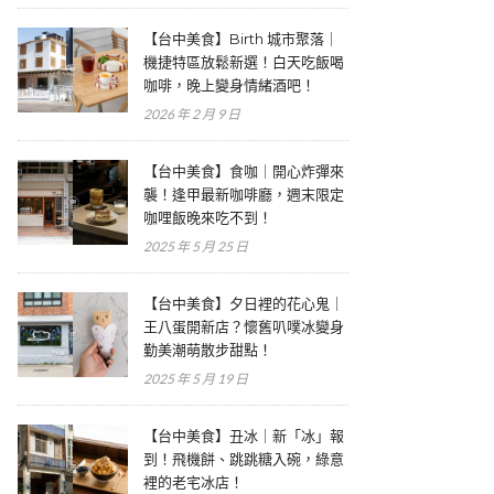
【台中美食】Birth 城市聚落｜
機捷特區放鬆新選！白天吃飯喝
咖啡，晚上變身情緒酒吧！
2026 年 2 月 9 日
【台中美食】食咖｜開心炸彈來
襲！逢甲最新咖啡廳，週末限定
咖哩飯晚來吃不到！
2025 年 5 月 25 日
【台中美食】夕日裡的花心鬼｜
王八蛋開新店？懷舊叭噗冰變身
勤美潮萌散步甜點！
2025 年 5 月 19 日
【台中美食】丑冰｜新「冰」報
到！飛機餅、跳跳糖入碗，綠意
裡的老宅冰店！