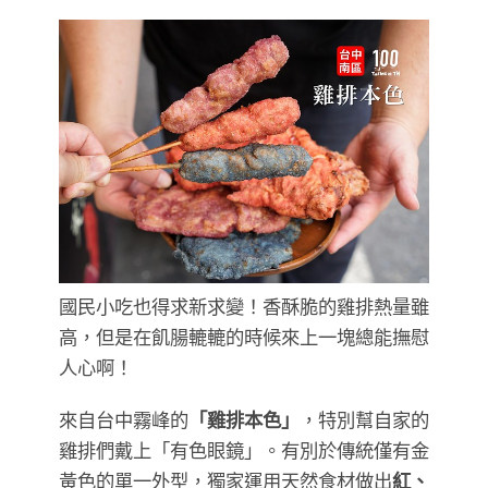
國民小吃也得求新求變！香酥脆的雞排熱量雖
高，但是在飢腸轆轆的時候來上一塊總能撫慰
人心啊！
來自台中霧峰的
「雞排本色」
，特別幫自家的
雞排們戴上「有色眼鏡」。有別於傳統僅有金
黃色的單一外型，獨家運用天然食材做出
紅、