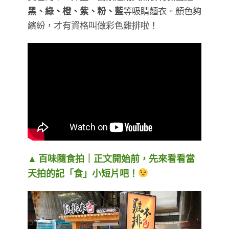
黑、綠、橙、紫、粉、藍
等吸睛麵衣。顏色夠
繽紛，才有資格叫做彩色雞排啦！
▲ 百味隨食拍｜正文開始前，先來看看當
天拍的記「食」小短片吧！