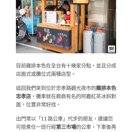
目前雞排本色在全台有十幾家分點，並且分成
店面式或攤位式兩種店型。
這回我們來到位於忠孝路觀光夜市的
雞排本色
忠孝店
，攤車就在鼎鼎有名的阿義紅茶冰斜對
面，位置非常好找。
出門常以「11 路公車」代步的朋友，建議您
可搭乘任一班行經
第三市場
的公車，下車後再