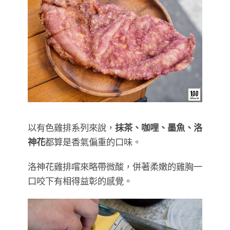
以有色雞排系列來說，
抹茶、咖哩、墨魚、洛
神花
都算是香氣偏重的口味。
洛神花雞排嚐來略帶微酸，併著柔嫩的雞胸一
口咬下有相得益彰的感覺。