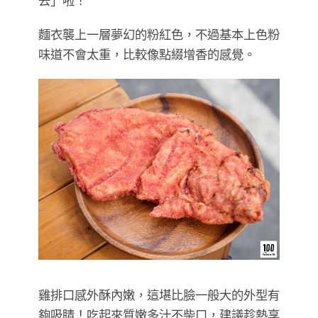
去」啦！
麵衣襲上一層夢幻的粉紅色，不過基本上色粉
味道不會太重，比較像點綴增香的感覺。
雞排口感外酥內嫩，這堪比臉一般大的外型有
夠吸睛！吃起來質嫩多汁不柴口，建議趁熱享