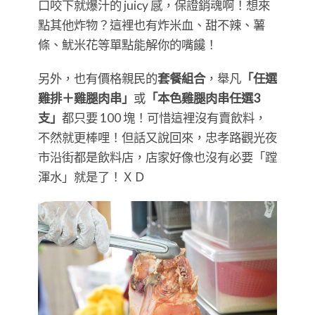
口咬下就爆汁的 juicy 感，保證銷魂啊！想來
點其他炸物？這裡也有炸米血、甜不辣、薯
條、魷米花等單點能解你的嘴饞！
另外，也有價格親民的
套餐組合
，舉凡
「任選
雞排＋雞腿肉串」
或
「本色雞腿肉串任選3
支」
都只要 100 塊！可惜這裡沒有賣飲料，
不然就更棒哩！但話又說回來，忠孝路觀光夜
市沿街都是飲料店，店家好像也沒有必要「蹚
渾水」就是了！ＸＤ