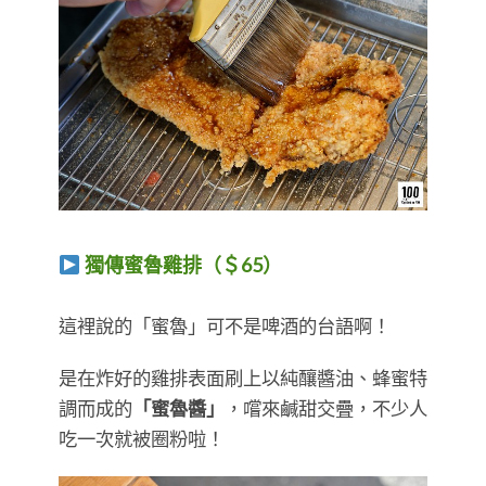
獨傳蜜魯雞排（＄65）
​​​​​​​這裡說的「蜜魯」可不是啤酒的台語啊！
是在炸好的雞排表面刷上以純釀醬油、蜂蜜特
調而成的
「蜜魯醬」
，嚐來鹹甜交疊，不少人
吃一次就被圈粉啦！