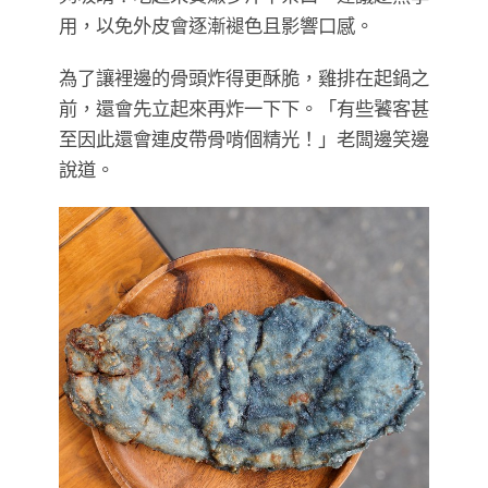
用，以免外皮會逐漸褪色且影響口感。
為了讓裡邊的骨頭炸得更酥脆，雞排在起鍋之
前，還會先立起來再炸一下下。「有些饕客甚
至因此還會連皮帶骨啃個精光！」老闆邊笑邊
說道。