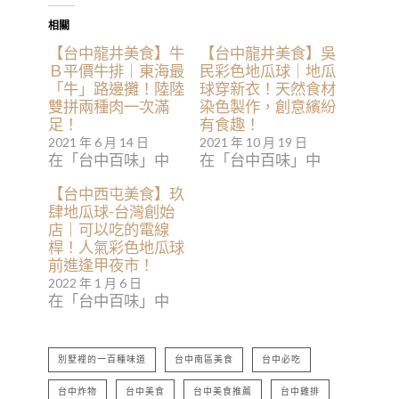
相關
【台中龍井美食】牛
【台中龍井美食】吳
Ｂ平價牛排｜東海最
民彩色地瓜球｜地瓜
「牛」路邊攤！陸陸
球穿新衣！天然食材
雙拼兩種肉一次滿
染色製作，創意繽紛
足！
有食趣！
2021 年 6 月 14 日
2021 年 10 月 19 日
在「台中百味」中
在「台中百味」中
【台中西屯美食】玖
肆地瓜球-台灣創始
店｜可以吃的電線
桿！人氣彩色地瓜球
前進逢甲夜市！
2022 年 1 月 6 日
在「台中百味」中
別墅裡的一百種味道
台中南區美食
台中必吃
台中炸物
台中美食
台中美食推薦
台中雞排