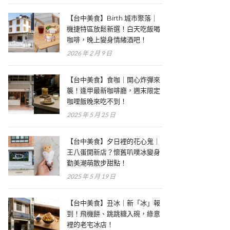
【台中美食】Birth 城市聚落｜
機捷特區放鬆新選！白天吃飯喝
咖啡，晚上變身情緒酒吧！
2026 年 2 月 9 日
【台中美食】食咖｜開心炸彈來
襲！逢甲最新咖啡廳，週末限定
咖哩飯晚來吃不到！
2025 年 5 月 25 日
【台中美食】夕日裡的花心鬼｜
王八蛋開新店？懷舊叭噗冰變身
勤美潮萌散步甜點！
2025 年 5 月 19 日
【台中美食】丑冰｜新「冰」報
到！飛機餅、跳跳糖入碗，綠意
裡的老宅冰店！