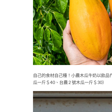
自己的食材自己種！小農木瓜牛奶以飲品
瓜一斤＄40、台農 2 號木瓜一斤＄30）