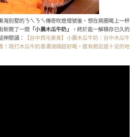
東海別墅的ㄋㄟㄋㄟ傳奇吹熄燈號後，想在商圈喝上一杯
街新開了一間
「小農木瓜牛奶」
，終於能一解積存已久的
延伸閱讀：
【台中西屯美食】小農木瓜牛奶｜台中木瓜牛
香！現打木瓜牛奶香濃滑順超好喝，還有飽足感十足的地