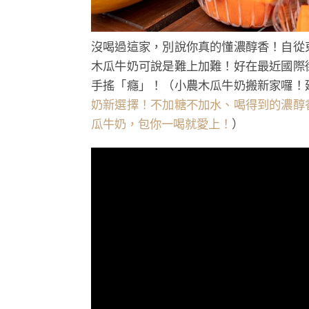
沒喝過這家，別說你真的懂濃醇香！自從
木瓜牛奶可說是難上加難！好在最近國際
手搖「癮」！（小農木瓜牛奶搬新家囉！
奶新選擇！不加糖不加水、喝得到的濃醇
瓜牛奶，包你一喝就愛上！
）