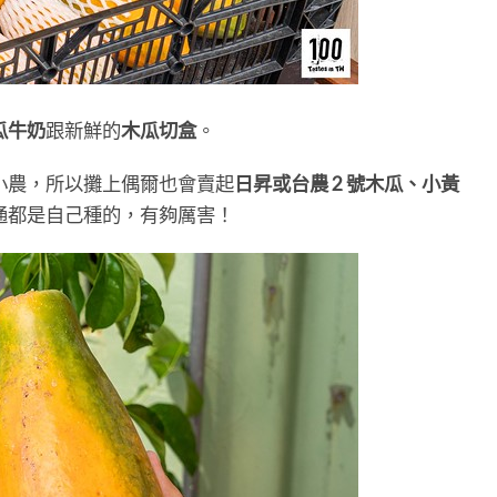
瓜牛奶
跟新鮮的
木瓜切盒
。
小農，所以攤上偶爾也會賣起
日昇或台農 2 號木瓜、小黃
通都是自己種的，有夠厲害！