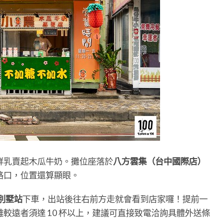
鮮乳賣起木瓜牛奶。攤位座落於
八方雲集（台中國際店）
路口，位置還算顯眼。
別墅站
下車，出站後往右前方走就會看到店家囉！提前一
較遠者須達 10 杯以上，建議可直接致電洽詢具體外送條