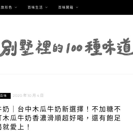
味旅形色
百味生活
百味開箱
2020 年 10 月 4 日
百味
牛奶｜台中木瓜牛奶新選擇！不加糖不
打木瓜牛奶香濃滑順超好喝，還有飽足
喝就愛上！