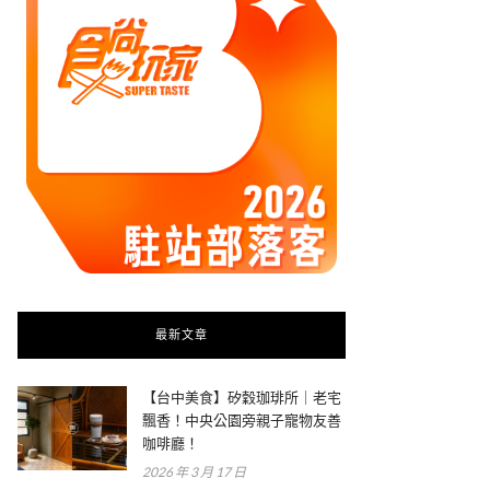
最新文章
【台中美食】矽穀珈琲所｜老宅
飄香！中央公園旁親子寵物友善
咖啡廳！
2026 年 3 月 17 日