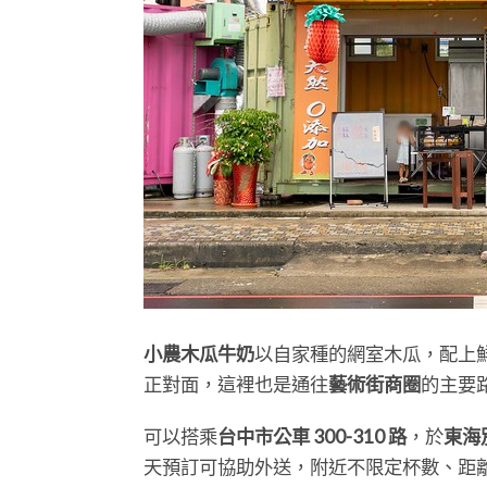
小農木瓜牛奶
以自家種的網室木瓜，配上
正對面，這裡也是通往
藝術街商圈
的主要
可以搭乘
台中市公車 300-310 路
，於
東海
天預訂可協助外送，附近不限定杯數、距離