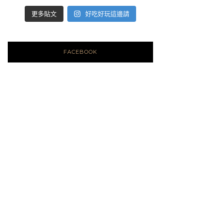
好吃好玩這邊請
更多貼文
FACEBOOK