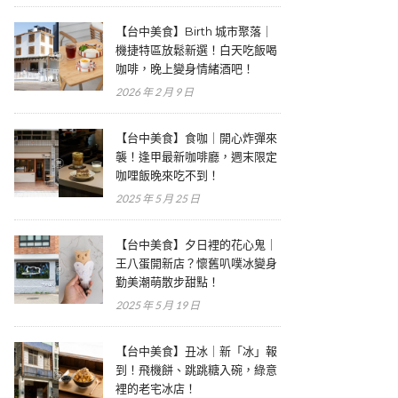
【台中美食】Birth 城市聚落｜
機捷特區放鬆新選！白天吃飯喝
咖啡，晚上變身情緒酒吧！
2026 年 2 月 9 日
【台中美食】食咖｜開心炸彈來
襲！逢甲最新咖啡廳，週末限定
咖哩飯晚來吃不到！
2025 年 5 月 25 日
【台中美食】夕日裡的花心鬼｜
王八蛋開新店？懷舊叭噗冰變身
勤美潮萌散步甜點！
2025 年 5 月 19 日
【台中美食】丑冰｜新「冰」報
到！飛機餅、跳跳糖入碗，綠意
裡的老宅冰店！