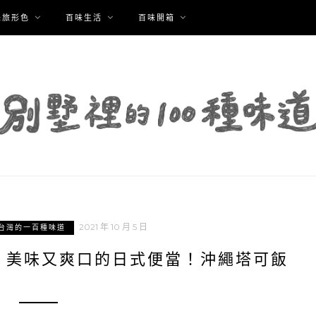
味旅形色
百味生活
百味開箱
2021 年 10 月 5 日
台灣的一百種味道
｜美味又爽口的日式便當！沖繩塔可飯
！