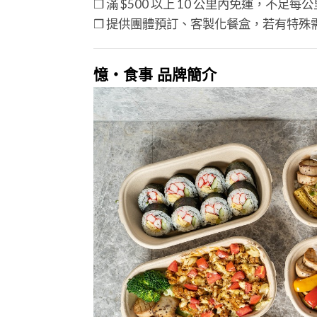
❒ 滿 $500 以上 10 公里內免運，不足每公
❒ 提供團體預訂、客製化餐盒，若有特殊
憶・食事 品牌簡介