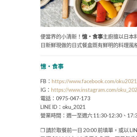
便當界的小清新！
憶・食事
主廚擅以日本
日新鮮現做的日式餐盒既有鮮明的料理風
憶・食事
FB：
https://www.facebook.com/oku2021
IG：
https://www.instagram.com/oku_20
電話：0975-047-173
LINE ID：oku_2021
營業時間：週一至週六 11:30-12:30、17:30
❒ 請於取餐前一日 20:00 前填單，或以 LIN