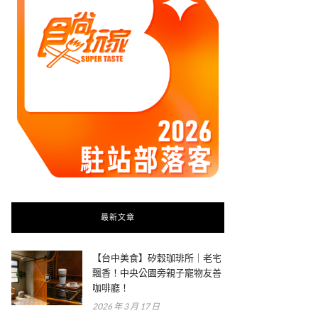
最新文章
【台中美食】矽穀珈琲所｜老宅
飄香！中央公園旁親子寵物友善
咖啡廳！
2026 年 3 月 17 日