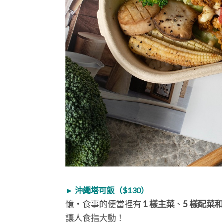
► 沖繩塔可飯（$130）
憶・食事的便當裡有
1 樣主菜
、
5 樣配菜
讓人食指大動！