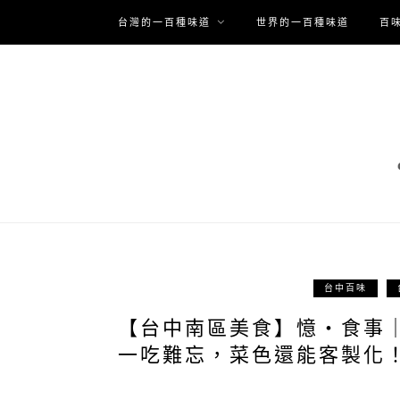
台灣的一百種味道
世界的一百種味道
百
台中百味
【台中南區美食】憶・食事
一吃難忘，菜色還能客製化