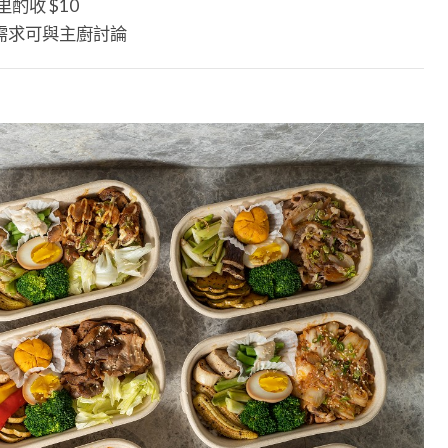
里酌收 $10
需求可與主廚討論