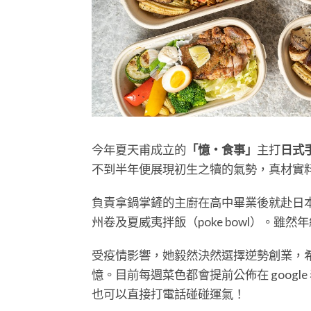
今年夏天甫成立的
「憶・食事」
主打
日式
不到半年便展現初生之犢的氣勢，真材實
負責拿鍋掌鏟的主廚在高中畢業後就赴日
州卷及夏威夷拌飯（poke bowl）。雖
受疫情影響，她毅然決然選擇逆勢創業，
憶。目前每週菜色都會提前公佈在 googl
也可以直接打電話碰碰運氣！