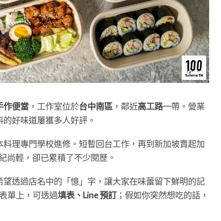
手作便當
，工作室位於
台中南區
，鄰近
高工路
一帶。營業
料的好味道屢獲多人好評。
本料理專門學校進修。短暫回台工作，再到新加坡賣起加
然年紀尚輕，卻已累積了不少閱歷。
希望透過店名中的「憶」字，讓大家在味蕾留下鮮明的記
e 表單上，可透過
填表、Line 預訂
；假如你突然想吃的話，