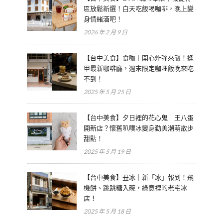
區放鬆新選！白天吃飯喝咖啡，晚上變
身情緒酒吧！
2026 年 2 月 9 日
【台中美食】食咖｜開心炸彈來襲！逢
甲最新咖啡廳，週末限定咖哩飯晚來吃
不到！
2025 年 5 月 25 日
【台中美食】夕日裡的花心鬼｜王八蛋
開新店？懷舊叭噗冰變身勤美潮萌散步
甜點！
2025 年 5 月 19 日
【台中美食】丑冰｜新「冰」報到！飛
機餅、跳跳糖入碗，綠意裡的老宅冰
店！
2025 年 5 月 18 日