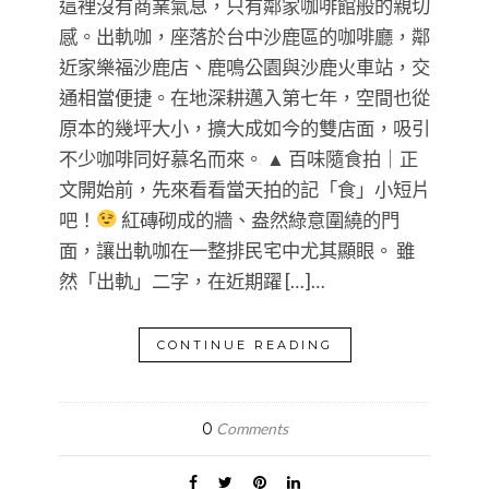
這裡沒有商業氣息，只有鄰家咖啡館般的親切
感。出軌咖，座落於台中沙鹿區的咖啡廳，鄰
近家樂福沙鹿店、鹿鳴公園與沙鹿火車站，交
通相當便捷。在地深耕邁入第七年，空間也從
原本的幾坪大小，擴大成如今的雙店面，吸引
不少咖啡同好慕名而來。 ▲ 百味隨食拍｜正
文開始前，先來看看當天拍的記「食」小短片
吧！
紅磚砌成的牆、盎然綠意圍繞的門
面，讓出軌咖在一整排民宅中尤其顯眼。 雖
然「出軌」二字，在近期躍 […]…
CONTINUE READING
0
Comments