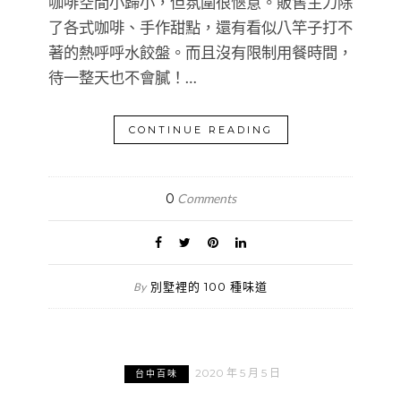
咖啡空間小歸小，但氛圍很愜意。販售主力除
了各式咖啡、手作甜點，還有看似八竿子打不
著的熱呼呼水餃盤。而且沒有限制用餐時間，
待一整天也不會膩！…
CONTINUE READING
0
Comments
別墅裡的 100 種味道
By
2020 年 5 月 5 日
台中百味