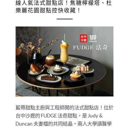
線人氣法式甜點店！焦糖檸檬塔、杜
樂麗花園甜點控快收藏！
藍帶甜點主廚與工程師開的法式甜點店！位於
台中沙鹿的 FUDGE 法奇甜點，是 Judy &
Duncan 夫妻檔的共同結晶。兩人大學讀醫學