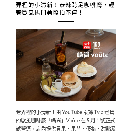
弄裡的小清新！泰辣跨足咖啡廳，輕
奢歐風拱門美照拍不停！
巷弄裡的小清新！由 YouTube 泰辣 Tyla 經營
的歐風咖啡廳「嵨峝」Voûte 在 5 月 1 號正式
試營運，店內提供貝果、果昔、優格、甜點及