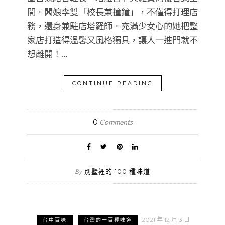
間。闆娘李雙「校長兼撞鐘」，不僅得打理店
務，還身兼駐店塔羅師。充滿少女心的她把整
家店打造得溫馨又風格獨具，讓人一進門就不
想離開！…
CONTINUE READING
0
Comments
別墅裡的 100 種味道
By
2021 年 12 月 3 日
台中百味
台灣的一百種味道