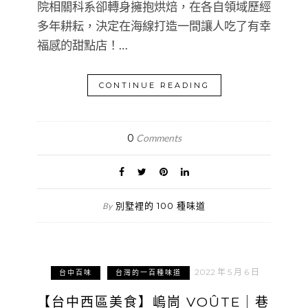
院相關科系卻轉身擁抱烘焙，在各自領域歷經
多年耕耘，決定在海線打造一間讓人吃了有幸
福感的甜點店！…
CONTINUE READING
0
Comments
別墅裡的 100 種味道
By
2022 年 5 月 6 日
台中百味
台灣的一百種味道
【台中西區美食】嵨峝 VOÛTE｜巷