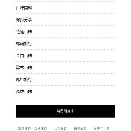
百味開箱
穿搭分享
花蓮百味
郵輪旅行
金門百味
雲林百味
馬祖旅行
高雄百味
熱門關鍵字
別墅裡的一百種味道
北屯美食
南屯美食
台中伴手禮