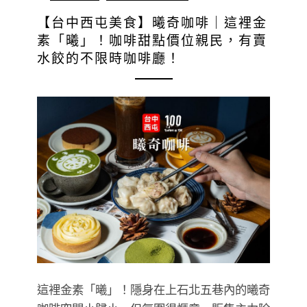
【台中西屯美食】曦奇咖啡｜這裡金
素「曦」！咖啡甜點價位親民，有賣
水餃的不限時咖啡廳！
這裡金素「曦」！隱身在上石北五巷內的曦奇