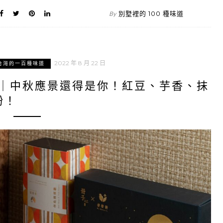
別墅裡的 100 種味道
By
2022 年 8 月 22 日
台灣的一百種味道
冊｜中秋應景還得是你！紅豆、芋香、抹
粉！