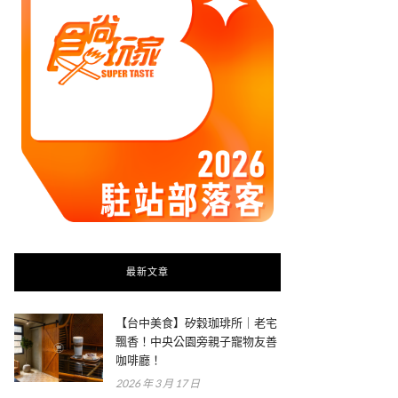
最新文章
【台中美食】矽穀珈琲所｜老宅
飄香！中央公園旁親子寵物友善
咖啡廳！
2026 年 3 月 17 日