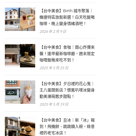
【台中美食】Birth 城市聚落｜
機捷特區放鬆新選！白天吃飯喝
咖啡，晚上變身情緒酒吧！
2026 年 2 月 9 日
【台中美食】食咖｜開心炸彈來
襲！逢甲最新咖啡廳，週末限定
咖哩飯晚來吃不到！
2025 年 5 月 25 日
【台中美食】夕日裡的花心鬼｜
王八蛋開新店？懷舊叭噗冰變身
勤美潮萌散步甜點！
2025 年 5 月 19 日
【台中美食】丑冰｜新「冰」報
到！飛機餅、跳跳糖入碗，綠意
裡的老宅冰店！